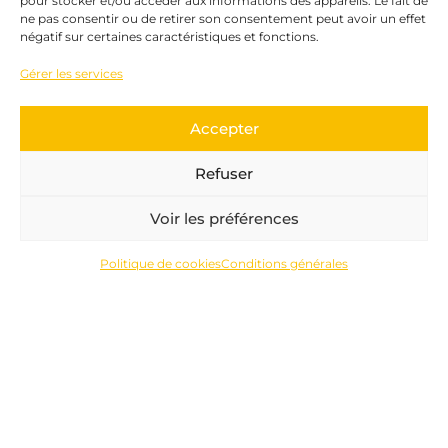
pour stocker et/ou accéder aux informations des appareils. Le fait de
ne pas consentir ou de retirer son consentement peut avoir un effet
négatif sur certaines caractéristiques et fonctions.
Personnalisation
Gérer les services
Prothèses
Orthèses
Accepter
Nous contacter
Refuser
Voir les préférences
05 32 09 71 23
orthoevolution31@gmail.com
Politique de cookies
Conditions générales
Ortho-Evolution
© 2023
By AGC 🦾
CGU
|
Confidentialité
Cookies
|
Plan du site